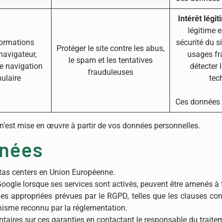
Intérêt légi
légitime e
formations
sécurité du si
Protéger le site contre les abus,
navigateur,
usages fr
le spam et les tentatives
 navigation
détecter 
frauduleuses
mulaire
tec
Ces données s
 n’est mise en œuvre à partir de vos données personnelles.
nnées
tas centers en Union Européenne.
 Google lorsque ses services sont activés, peuvent être amenés à
ties appropriées prévues par le RGPD, telles que les clauses c
nisme reconnu par la réglementation.
taires sur ces garanties en contactant le responsable du traite