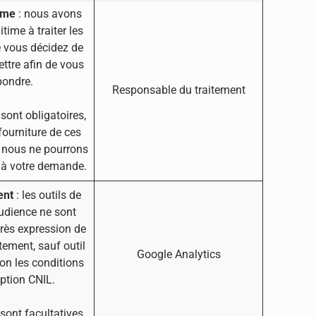
time
: nous avons
itime à traiter les
 vous décidez de
ttre afin de vous
pondre.
Responsable du traitement
ont obligatoires,
fourniture de ces
 nous ne pourrons
 à votre demande.
ent
: les outils de
udience ne sont
rès expression de
ement, sauf outil
Google Analytics
lon les conditions
ption CNIL.
ont facultatives.