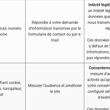
Intérêt légi
un intérêt lég
données que
Répondre à votre demande
nous transme
mail, numéro
d’information transmise par le
ré
hone
formulaire de contact ou par e-
mail
Ces données s
à défaut de 
informations,
pas répondre
Consentem
mesure d’a
activés qu’ap
ifiant cookie,
Mesurer l’audience et améliorer
votre consent
, navigateur,
le site
configuré se
al
d’exem
Ces données s